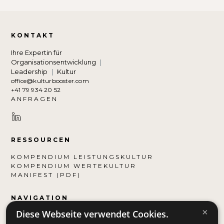
KONTAKT
Ihre Expertin für
Organisationsentwicklung
|
Leadership
|
Kultur
office@kulturbooster.com
+41 79 934 20 52
ANFRAGEN
RESSOURCEN
KOMPENDIUM LEISTUNGSKULTUR
KOMPENDIUM WERTEKULTUR
MANIFEST (PDF)
NAVIGATION
×
Diese Webseite verwendet Cookies.
ANGEBOT
REFERENZEN